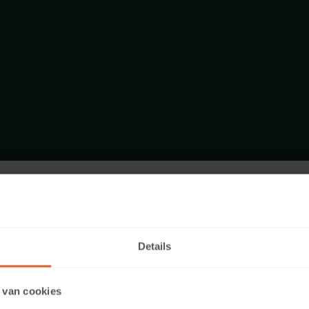
 BLOCKSTUFENECKE 40 INNENSEITE GERUN
SORTIMENT STUFEN
Details
 van cookies