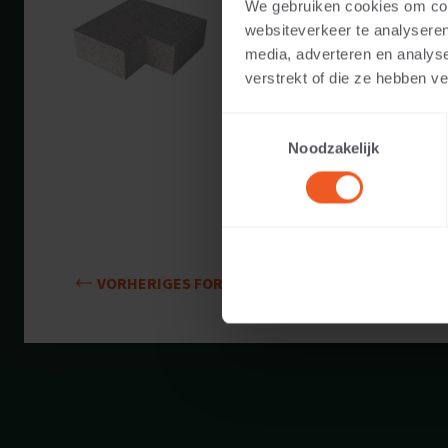
We gebruiken cookies om cont
Verfügbare Farben:
websiteverkeer te analyseren
media, adverteren en analys
Anwendbar auf:
verstrekt of die ze hebben v
Toestemmingsselectie
Gewicht:
Noodzakelijk
VORHERIGES FORMAT