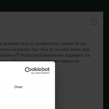
in geparktes Auto zu gewährleisten, wurden für die
ersteine verwendet. Das Haus ist von allen Seiten über
®
Schellevis
-Stufen und Eckelementen zugänglich. Die
benen Pflastersteinen verleiht dem Ganzen ein
s zu dem markanten Haus passt.
Over