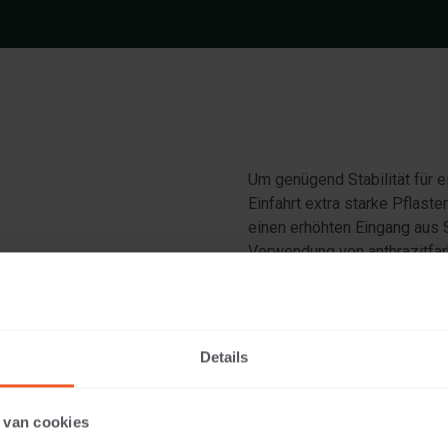
Um genügend Stabilität für e
Einfahrt extra starke Pflast
einen erhöhten Eingang aus 
Verwendung von anthrazitfar
einzigartiges Aussehen, da
Details
 van cookies
det 60x60x20 Anthrazit