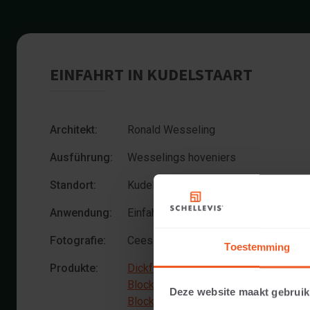
EINFAHRT IN KUDELSTAART
Architekt:
Ronald Wesseling
Ausführung:
Wesselings hoveniers
Standort:
Kudelstaart
Anwendung:
Einfahrt
Fotografie:
Cees Rijnen
Toestemming
Produkte:
Dickformat 21x7x8 Anthrazit
Blockstufe 100x40x20 Anthrazit
Deze website maakt gebruik
Blockstufenecke 40 Innenseite gerun