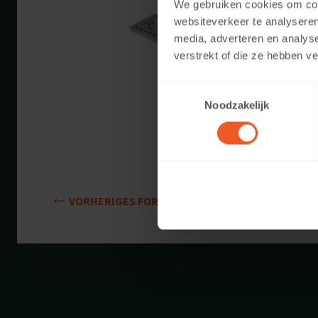
We gebruiken cookies om cont
Verfügbare Farb
websiteverkeer te analyseren
media, adverteren en analys
Anwendbar auf:
verstrekt of die ze hebben v
Toestemmingsselectie
Gewicht:
Noodzakelijk
VORHERIGES FORMAT