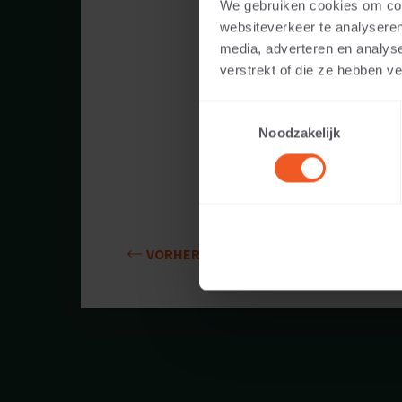
We gebruiken cookies om cont
Verfügb
websiteverkeer te analyseren
media, adverteren en analys
Anwendb
verstrekt of die ze hebben v
Toestemmingsselectie
Gewicht
Noodzakelijk
VORHERIGES FORMAT