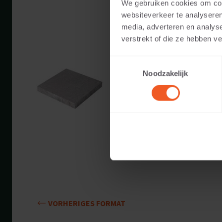
We gebruiken cookies om cont
websiteverkeer te analyseren
media, adverteren en analys
verstrekt of die ze hebben v
10 CM DICKE
Toestemmingsselectie
Verfügbare Farben:
Noodzakelijk
Anwendbar auf:
Gewicht:
VORHERIGES FORMAT