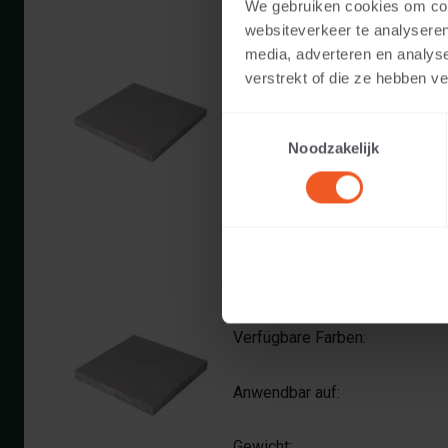
We gebruiken cookies om cont
websiteverkeer te analyseren
8 CM DICKE
media, adverteren en analys
verstrekt of die ze hebben v
Verfügbare Farben:
Toestemmingsselectie
Anwendbar auf:
Noodzakelijk
Gewicht:
10 CM DICKE
Verfügbare Farben:
Anwendbar auf:
Gewicht: