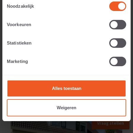
Toestemmingsselectie
Noodzakelijk
Voorkeuren
Gewicht:
110 KG
Statistieken
Marketing
TOEGEPAST IN
Alles toestaan
Weigeren
Vraag stellen