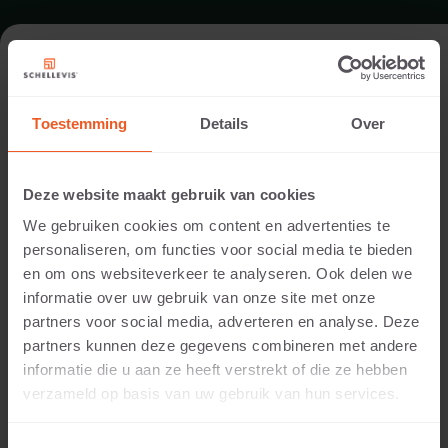
FORMAAT - L-WEG 100X20
Toestemming
Details
Over
TUINBOUW U-WEGEN
Deze website maakt gebruik van cookies
We gebruiken cookies om content en advertenties te
personaliseren, om functies voor social media te bieden
en om ons websiteverkeer te analyseren. Ook delen we
informatie over uw gebruik van onze site met onze
partners voor social media, adverteren en analyse. Deze
partners kunnen deze gegevens combineren met andere
informatie die u aan ze heeft verstrekt of die ze hebben
15 CM DIKTE
verzameld op basis van uw gebruik van hun services.
Beschikbare kleuren: