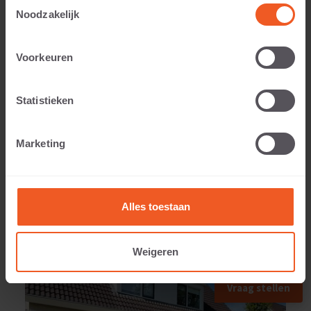
Toestemmingsselectie
Noodzakelijk
Voorkeuren
Gewicht:
12 KG
Statistieken
Marketing
TOEGEPAST IN
Alles toestaan
Weigeren
Vraag stellen