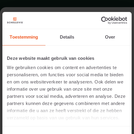
FORMAAT - KOPSCHOT MET
UITLAAT 47X9
Toestemming
Details
Over
TUINBOUW AFWATERINGSGOTEN
Deze website maakt gebruik van cookies
We gebruiken cookies om content en advertenties te
personaliseren, om functies voor social media te bieden
en om ons websiteverkeer te analyseren. Ook delen we
informatie over uw gebruik van onze site met onze
partners voor social media, adverteren en analyse. Deze
partners kunnen deze gegevens combineren met andere
informatie die u aan ze heeft verstrekt of die ze hebben
verzameld op basis van uw gebruik van hun services.
25 CM DIKTE
Beschikbare kleuren: