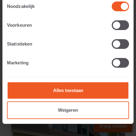
Toestemmingsselectie
Noodzakelijk
Voorkeuren
Gewicht:
535 KG
Statistieken
Marketing
TOEGEPAST IN
Alles toestaan
Weigeren
Vraag stellen