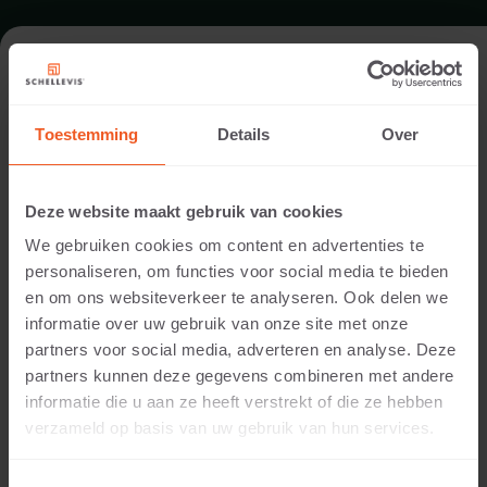
TERRAS IN DIDAM
Toestemming
Details
Over
Architect:
Hendriks Hoveniers
Deze website maakt gebruik van cookies
Locatie:
We gebruiken cookies om content en advertenties te
Didam
personaliseren, om functies voor social media te bieden
Toepassing:
en om ons websiteverkeer te analyseren. Ook delen we
Terras
informatie over uw gebruik van onze site met onze
Fotografie:
partners voor social media, adverteren en analyse. Deze
Cees Rijnen
partners kunnen deze gegevens combineren met andere
Producten:
informatie die u aan ze heeft verstrekt of die ze hebben
Grootformaat tegel 100x100x5 Crème
verzameld op basis van uw gebruik van hun services.
®
Voor het maken van beide terrassen zijn Schellevis
Grootformaat tegels gebruikt. Er is gekozen voor de