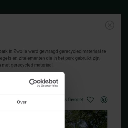
park in Zwolle werd gevraagd gerecycled materiaal te
gels en zitelementen die in het park gebruikt zijn,
n met gerecycled materiaal.
Opslaan als favoriet
Over