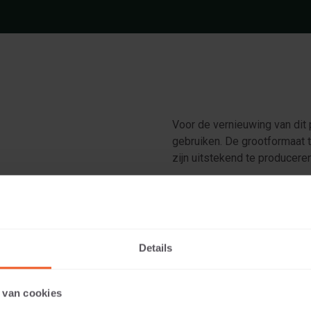
Voor de vernieuwing van dit 
gebruiken. De grootformaat te
zijn uitstekend te producere
ntraciet
t
Details
 van cookies