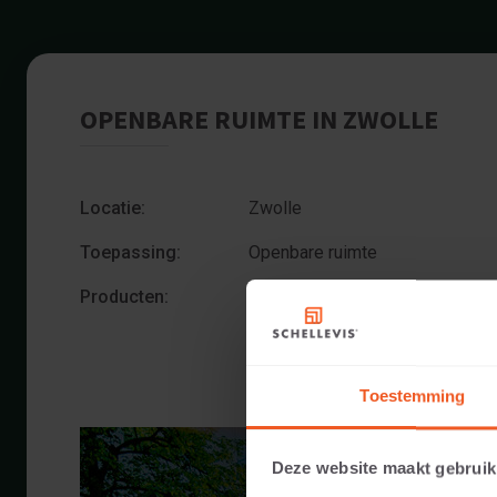
OPENBARE RUIMTE IN ZWOLLE
Locatie:
Zwolle
Toepassing:
Openbare ruimte
Producten:
Grootformaat tegel 100x100x5 A
Zitelement 200x60x40 Antracie
Toestemming
Deze website maakt gebruik