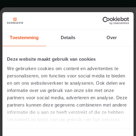
OPENBARE RUIMTE IN OLDEBROEK
Toestemming
Details
Over
Locatie:
Oldebroek
Deze website maakt gebruik van cookies
Toepassing:
We gebruiken cookies om content en advertenties te
Openbare ruimte
personaliseren, om functies voor social media te bieden
Fotografie:
en om ons websiteverkeer te analyseren. Ook delen we
Cees Rijnen
informatie over uw gebruik van onze site met onze
Producten:
partners voor social media, adverteren en analyse. Deze
Grootformaat tegel 100x100x5 Grijs
partners kunnen deze gegevens combineren met andere
Blokmodel 100x37x15 Grijs
informatie die u aan ze heeft verstrekt of die ze hebben
Hoekstuk 37 buitenzijde afgerond 60x60x15 Grijs
verzameld op basis van uw gebruik van hun services.
Het bordes en buitenterrein van het gemeentehuis
®
van Oldebroek zijn vernieuwd met Schellevis
tegels