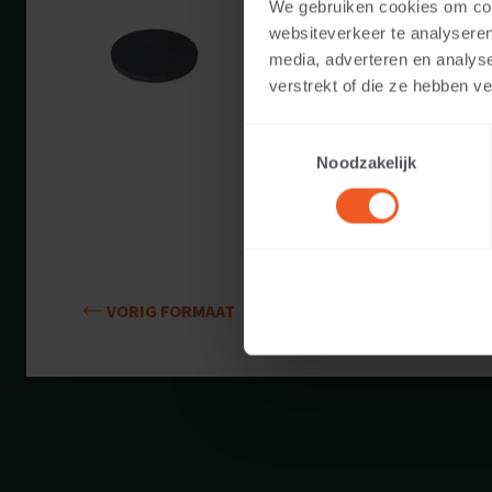
We gebruiken cookies om cont
Beschikbare kleuren:
websiteverkeer te analyseren
media, adverteren en analys
Toepasbaar voor:
verstrekt of die ze hebben v
Toestemmingsselectie
Gewicht:
Noodzakelijk
VORIG FORMAAT