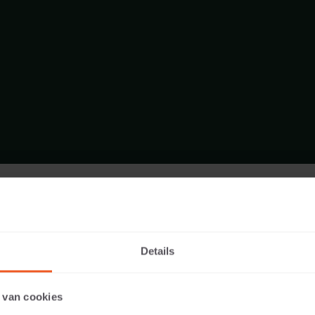
FORMAAT - RONDE TEGEL 100
ASSORTIMENT SPECIALE VORMEN TEGELS
Details
 van cookies