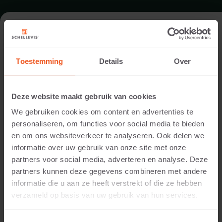
FORMAAT - HEXAGON 37,5X37,5X7
Toestemming
Details
Over
ASSORTIMENT SPECIALE VORMEN TEGELS
Deze website maakt gebruik van cookies
We gebruiken cookies om content en advertenties te
personaliseren, om functies voor social media te bieden
en om ons websiteverkeer te analyseren. Ook delen we
informatie over uw gebruik van onze site met onze
partners voor social media, adverteren en analyse. Deze
partners kunnen deze gegevens combineren met andere
informatie die u aan ze heeft verstrekt of die ze hebben
7 CM DIKTE
verzameld op basis van uw gebruik van hun services.
Beschikbare kleuren: