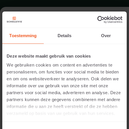
FORMAAT - BLOKMODEL 50X37
Toestemming
Details
Over
ASSORTIMENT TRAPTREDEN
Deze website maakt gebruik van cookies
We gebruiken cookies om content en advertenties te
personaliseren, om functies voor social media te bieden
en om ons websiteverkeer te analyseren. Ook delen we
informatie over uw gebruik van onze site met onze
partners voor social media, adverteren en analyse. Deze
partners kunnen deze gegevens combineren met andere
informatie die u aan ze heeft verstrekt of die ze hebben
15 CM DIKTE
verzameld op basis van uw gebruik van hun services.
Beschikbare kleuren: