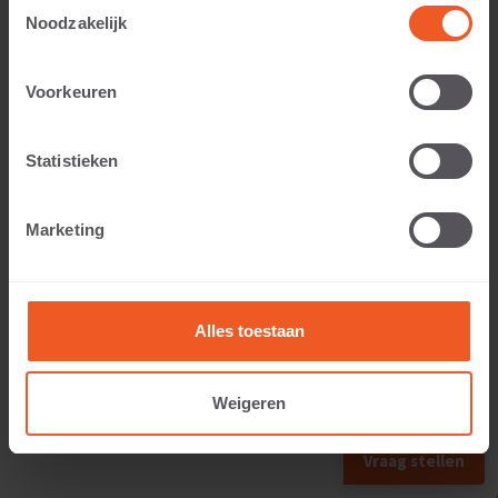
Toestemmingsselectie
Noodzakelijk
Toepasbaar voor:
Voorkeuren
Statistieken
Gewicht:
Marketing
63 KG
Alles toestaan
Weigeren
VORIG FORMAAT
VOLGEND FORMAAT
Vraag stellen