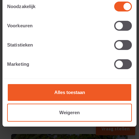
Toestemmingsselectie
Noodzakelijk
Voorkeuren
Toepasbaar voor:
Statistieken
Gewicht:
Marketing
770 KG
Alles toestaan
Weigeren
TOEGEPAST IN
Vraag stellen