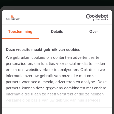
FORMAAT - FLOW 80RL
Toestemming
Details
Over
ASSORTIMENT GRASBETONPLATEN
Deze website maakt gebruik van cookies
We gebruiken cookies om content en advertenties te
personaliseren, om functies voor social media te bieden
en om ons websiteverkeer te analyseren. Ook delen we
informatie over uw gebruik van onze site met onze
partners voor social media, adverteren en analyse. Deze
partners kunnen deze gegevens combineren met andere
informatie die u aan ze heeft verstrekt of die ze hebben
12 CM DIKTE
verzameld op basis van uw gebruik van hun services.
Beschikbare kleuren: