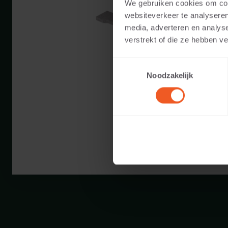
We gebruiken cookies om cont
Couleurs dispon
websiteverkeer te analyseren
media, adverteren en analys
Utilisable pour:
verstrekt of die ze hebben v
Toestemmingsselectie
Poids:
Noodzakelijk