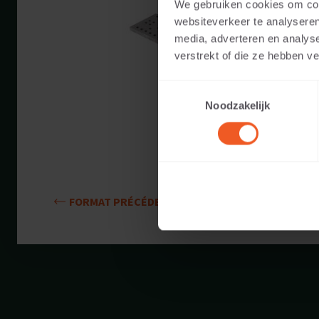
We gebruiken cookies om cont
Couleurs dispon
websiteverkeer te analyseren
media, adverteren en analys
Utilisable pour:
verstrekt of die ze hebben v
Toestemmingsselectie
Poids:
Noodzakelijk
FORMAT PRÉCÉDENT