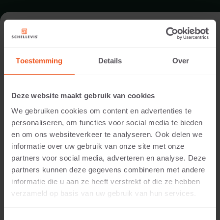
FORMAT - U TRACK 100X41
Toestemming
Details
Over
HORTICULTURAL U TRACKS
Deze website maakt gebruik van cookies
We gebruiken cookies om content en advertenties te
personaliseren, om functies voor social media te bieden
en om ons websiteverkeer te analyseren. Ook delen we
informatie over uw gebruik van onze site met onze
partners voor social media, adverteren en analyse. Deze
partners kunnen deze gegevens combineren met andere
informatie die u aan ze heeft verstrekt of die ze hebben
150 MM THICKNESS
verzameld op basis van uw gebruik van hun services.
Available colours: