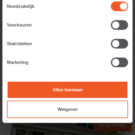
Toestemmingsselectie
Noodzakelijk
Weight:
Voorkeuren
61 KG
Statistieken
Marketing
APPLIED IN
Alles toestaan
Weigeren
Vraag stellen