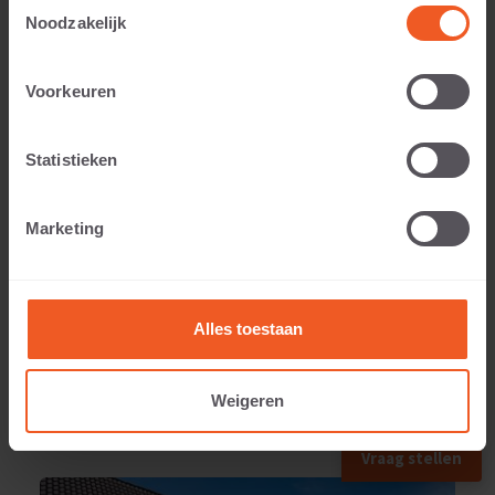
Toestemmingsselectie
Noodzakelijk
Voorkeuren
Applicable to:
Statistieken
Weight:
Marketing
80 KG
Alles toestaan
Weigeren
APPLIED IN
Vraag stellen