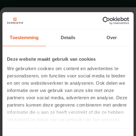
FORMAT - CURB STONE 1000X400
Toestemming
Details
Over
RANGE CURB STONES
Deze website maakt gebruik van cookies
We gebruiken cookies om content en advertenties te
personaliseren, om functies voor social media te bieden
en om ons websiteverkeer te analyseren. Ook delen we
informatie over uw gebruik van onze site met onze
partners voor social media, adverteren en analyse. Deze
partners kunnen deze gegevens combineren met andere
informatie die u aan ze heeft verstrekt of die ze hebben
50 MM THICKNESS
verzameld op basis van uw gebruik van hun services.
Available colours: