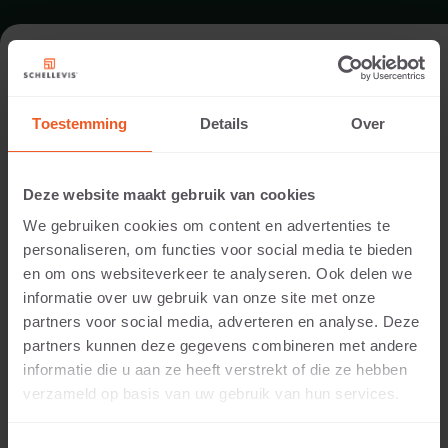
FORMAT - POOL COPING 1000X1000
Toestemming
Details
Over
RANGE POOL COPINGS
Deze website maakt gebruik van cookies
We gebruiken cookies om content en advertenties te
personaliseren, om functies voor social media te bieden
en om ons websiteverkeer te analyseren. Ook delen we
informatie over uw gebruik van onze site met onze
partners voor social media, adverteren en analyse. Deze
partners kunnen deze gegevens combineren met andere
informatie die u aan ze heeft verstrekt of die ze hebben
50 MM THICKNESS
verzameld op basis van uw gebruik van hun services.
Available colours: