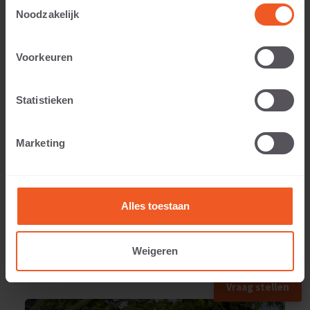
Toestemmingsselectie
Noodzakelijk
Voorkeuren
Applicable to:
Statistieken
Weight:
Marketing
770 KG
Alles toestaan
Weigeren
APPLIED IN
Vraag stellen