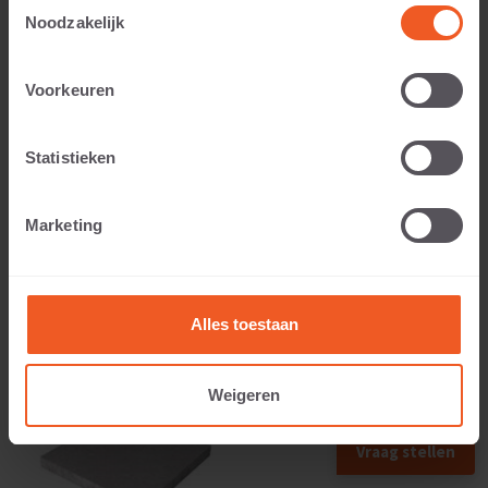
Toestemmingsselectie
Noodzakelijk
Voorkeuren
Applicable to:
Statistieken
Weight:
Marketing
224 KG
Alles toestaan
Weigeren
Vraag stellen