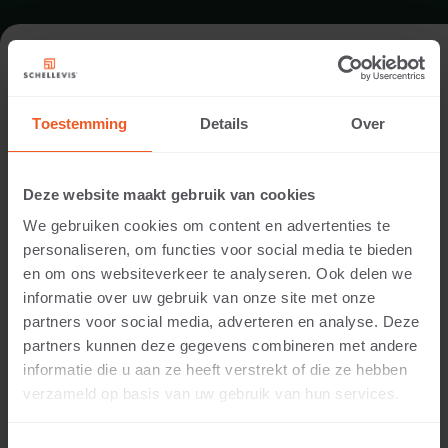
ENTRANCE IN BOEKEL
Toestemming
Details
Over
Garden designer:
Van der Loo Hoveniers
Deze website maakt gebruik van cookies
Installed by:
We gebruiken cookies om content en advertenties te
Van der Loo Hoveniers
personaliseren, om functies voor social media te bieden
Location:
en om ons websiteverkeer te analyseren. Ook delen we
Boekel
informatie over uw gebruik van onze site met onze
Application:
partners voor social media, adverteren en analyse. Deze
Entrance
partners kunnen deze gegevens combineren met andere
Photography:
informatie die u aan ze heeft verstrekt of die ze hebben
Cees Rijnen
verzameld op basis van uw gebruik van hun services.
Products:
Large format slab 1200x1200x12 Carbon