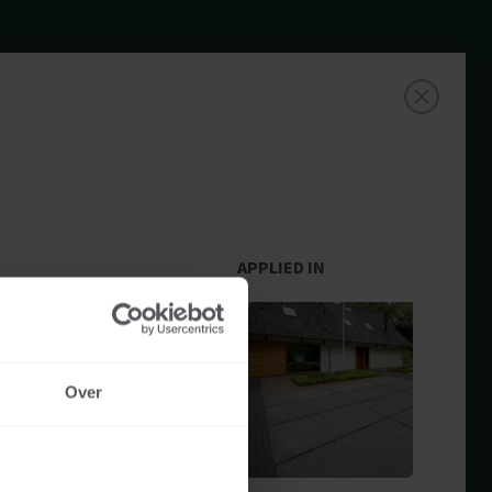
0
APPLIED IN
Over