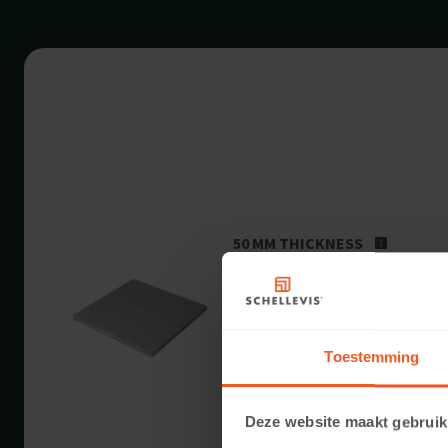
50 MM THICKNESS
Available colours:
Applicable to:
Toestemming
Weight:
Deze website maakt gebruik