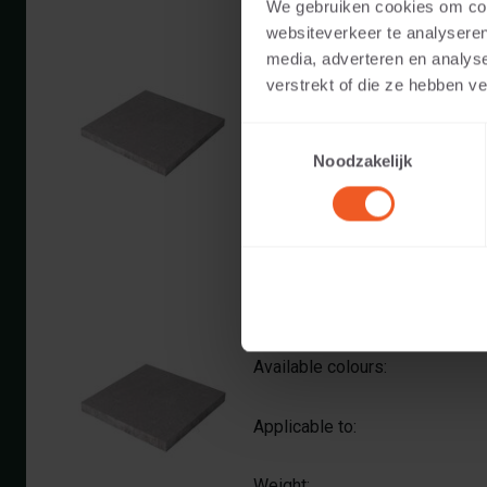
We gebruiken cookies om cont
websiteverkeer te analyseren
80 MM THICKNESS
media, adverteren en analys
verstrekt of die ze hebben v
Available colours:
Toestemmingsselectie
Applicable to:
Noodzakelijk
Weight:
100 MM THICKNESS
Available colours:
Applicable to:
Weight: