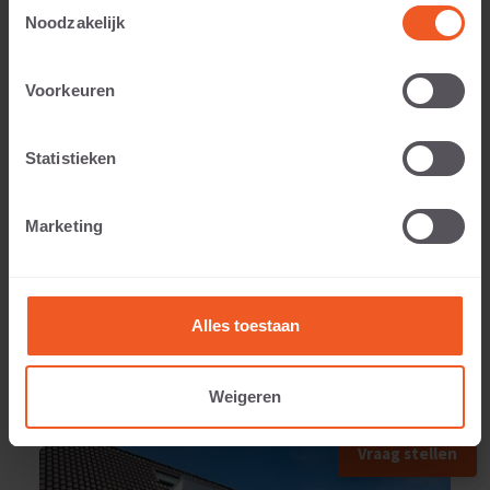
Toestemmingsselectie
Noodzakelijk
Applicable to:
Voorkeuren
Statistieken
Weight:
Marketing
10 KG
Alles toestaan
Weigeren
APPLIED IN
Vraag stellen