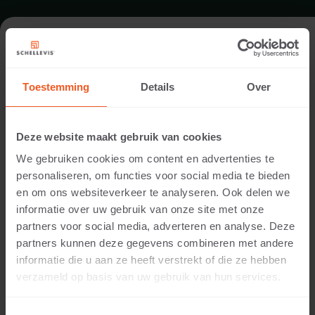
FORMAT - NIBBED PAVER 400X100
Toestemming
Details
Over
RANGE GRASS PAVERS
Deze website maakt gebruik van cookies
We gebruiken cookies om content en advertenties te
personaliseren, om functies voor social media te bieden
en om ons websiteverkeer te analyseren. Ook delen we
informatie over uw gebruik van onze site met onze
partners voor social media, adverteren en analyse. Deze
partners kunnen deze gegevens combineren met andere
informatie die u aan ze heeft verstrekt of die ze hebben
100 MM THICKNESS
verzameld op basis van uw gebruik van hun services.
Available colours: