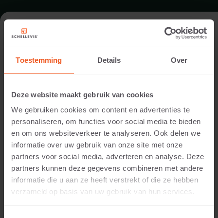
SWIMMING POOL IN GEMONDE
Toestemming
Details
Over
Garden designer:
Blommeij groenprojecten
Deze website maakt gebruik van cookies
Installed by:
We gebruiken cookies om content en advertenties te
Blommeij groenprojecten
personaliseren, om functies voor social media te bieden
Location:
en om ons websiteverkeer te analyseren. Ook delen we
Gemonde
informatie over uw gebruik van onze site met onze
Application:
partners voor social media, adverteren en analyse. Deze
Swimming Pool
partners kunnen deze gegevens combineren met andere
Photography:
informatie die u aan ze heeft verstrekt of die ze hebben
Cees Rijnen
verzameld op basis van uw gebruik van hun services.
Products:
Block model 1000x370x15 Grey
Corner model 370 inside rounded 600x600x15 Grey