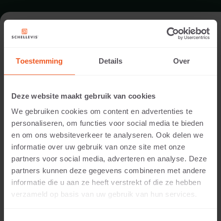
PUBLIC REALM IN LIMBURG AN DER
LAHN
Toestemming
Details
Over
Garden designer:
Deze website maakt gebruik van cookies
Architekturbüro Dr. Hans Dorn
We gebruiken cookies om content en advertenties te
Location:
personaliseren, om functies voor social media te bieden
Limburg
en om ons websiteverkeer te analyseren. Ook delen we
Application:
informatie over uw gebruik van onze site met onze
Public realm
partners voor social media, adverteren en analyse. Deze
Photography:
partners kunnen deze gegevens combineren met andere
Cees Rijnen
informatie die u aan ze heeft verstrekt of die ze hebben
Products:
verzameld op basis van uw gebruik van hun services.
Large format slab 1000x1000x8 Anthracite
®
This cathedral clearly shows that Schellevis
tile can