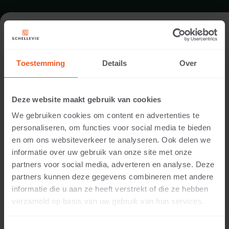
ENTRANCE IN BERKEL EN
RODENRIJS
Toestemming
Details
Over
Garden designer:
Deze website maakt gebruik van cookies
Snels Tuinstylist
We gebruiken cookies om content en advertenties te
Installed by:
personaliseren, om functies voor social media te bieden
Snels Tuinstylist
en om ons websiteverkeer te analyseren. Ook delen we
Location:
informatie over uw gebruik van onze site met onze
Berkel en Rodenrijs
partners voor social media, adverteren en analyse. Deze
Application:
partners kunnen deze gegevens combineren met andere
Entrance
informatie die u aan ze heeft verstrekt of die ze hebben
Photography:
verzameld op basis van uw gebruik van hun services.
Cees Rijnen
Products:
Large format slab 1000x1000x5 Anthracite