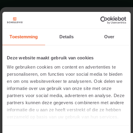
TERRASSE IN SCHIJNDEL
Toestemming
Details
Over
Architekt:
Tuinontwerpbureau Ineke Brunekreeft
Deze website maakt gebruik van cookies
Ausführung:
We gebruiken cookies om content en advertenties te
HOLLANDIA Groengroep
personaliseren, om functies voor social media te bieden
Standort:
en om ons websiteverkeer te analyseren. Ook delen we
Schijndel
informatie over uw gebruik van onze site met onze
Anwendung:
partners voor social media, adverteren en analyse. Deze
Terrasse
partners kunnen deze gegevens combineren met andere
Fotografie:
informatie die u aan ze heeft verstrekt of die ze hebben
Cees Rijnen
verzameld op basis van uw gebruik van hun services.
Produkte:
Platte 50x50x5 Taupe