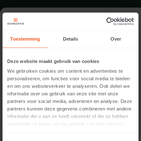
ÖFFENTLICHER RAUM IN
OLDEBROEK
Toestemming
Details
Over
Standort:
Deze website maakt gebruik van cookies
Oldebroek
We gebruiken cookies om content en advertenties te
Anwendung:
personaliseren, om functies voor social media te bieden
Öffentlicher Raum
en om ons websiteverkeer te analyseren. Ook delen we
Fotografie:
informatie over uw gebruik van onze site met onze
Cees Rijnen
partners voor social media, adverteren en analyse. Deze
Produkte:
partners kunnen deze gegevens combineren met andere
Grossformatplatte 100x100x5 Grau
informatie die u aan ze heeft verstrekt of die ze hebben
Blockstufe 100x37x15 Grau
verzameld op basis van uw gebruik van hun services.
Blockstufenecke 37 Außenseite gerundet 60x60x15
Grau