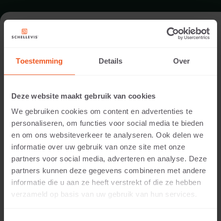
GARTEN IN HEEZE
Toestemming
Details
Over
Standort:
Heeze
Deze website maakt gebruik van cookies
Anwendung:
We gebruiken cookies om content en advertenties te
Garten
personaliseren, om functies voor social media te bieden
Produkte:
en om ons websiteverkeer te analyseren. Ook delen we
Grossformatplatte 100x100x10 Grau
informatie over uw gebruik van onze site met onze
partners voor social media, adverteren en analyse. Deze
In diesem Garten mit Blick auf Weideland wurde
partners kunnen deze gegevens combineren met andere
neben dem Teich und um die Lavendelbeete herum
®
informatie die u aan ze heeft verstrekt of die ze hebben
ein Sitzbereich aus Schellevis
-Platten angelegt.
verzameld op basis van uw gebruik van hun services.
Als Favorit speichern