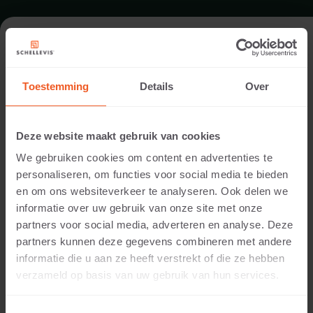
GARTEN IN BEEK-UBBERGEN
Toestemming
Details
Over
Architekt:
Jaap Sterk
Deze website maakt gebruik van cookies
Standort:
We gebruiken cookies om content en advertenties te
Beek-Ubbergen
personaliseren, om functies voor social media te bieden
Anwendung:
en om ons websiteverkeer te analyseren. Ook delen we
Garten
informatie over uw gebruik van onze site met onze
Fotografie:
partners voor social media, adverteren en analyse. Deze
Cees Rijnen
partners kunnen deze gegevens combineren met andere
Produkte:
informatie die u aan ze heeft verstrekt of die ze hebben
Grossformatplatte 240x120x12 Grau
verzameld op basis van uw gebruik van hun services.
Grossformatplatte 120x120x12 Grau
Grossformatplatte 150x120x10 Grau