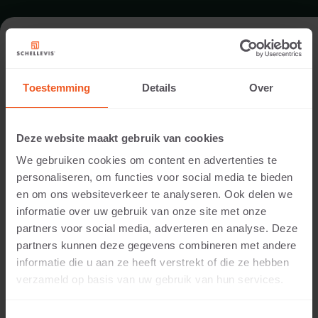
GARTEN IN ARNHEM
Toestemming
Details
Over
Ausführung:
Hendriks Hoveniers b.v
Deze website maakt gebruik van cookies
Standort:
We gebruiken cookies om content en advertenties te
Arnhem
personaliseren, om functies voor social media te bieden
Anwendung:
en om ons websiteverkeer te analyseren. Ook delen we
Garten
informatie over uw gebruik van onze site met onze
Fotografie:
partners voor social media, adverteren en analyse. Deze
Cees Rijnen
partners kunnen deze gegevens combineren met andere
Produkte:
informatie die u aan ze heeft verstrekt of die ze hebben
Grossformatplatte 100x100x5 Taupe
verzameld op basis van uw gebruik van hun services.
Um Höhenunterschiede auszugleichen, wurde in
diesem Garten eine „schwebende" Treppe aus