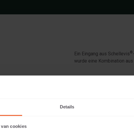
®
Ein Eingang aus Schellevis
wurde eine Kombination aus
Details
au
 van cookies