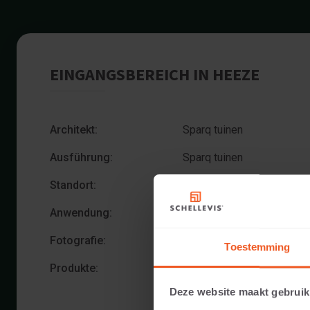
EINGANGSBEREICH IN HEEZE
Architekt:
Sparq tuinen
Ausführung:
Sparq tuinen
Standort:
Heeze
Anwendung:
Eingangsbereich
Fotografie:
Cees Rijnen
Toestemming
Produkte:
Blockstufe 100x40x20 Gr
Bordstein 100x30x5 Grau
Deze website maakt gebruik