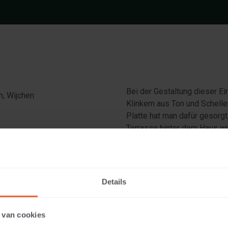
Bei der Gestaltung dieser Ei
h, Wijchen
Klinkern aus Ton und Schelle
Platte hat man dafür gesorgt,
Terrasse hinter dem Haus wu
thrazit
Details
 van cookies