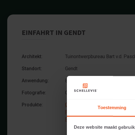
EINFAHRT IN GENDT
Architekt:
Tuinontwerpbureau Bart v.d. Pasc
Standort:
Gendt
Anwendung:
Einfahrt
Fotografie:
Cees Rijnen
Produkte:
Grossformatplatte 100x100x8 An
Toestemming
Platte 50x50x5 Anthrazit
Platte 50x50x5 Grau
Deze website maakt gebruik