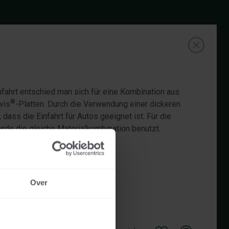
nfahrt entschied man sich für eine Kombination aus
®
vis
-Platten. Durch die Verwendung einer dickeren
 dass die Einfahrt für Autos geeignet ist. Für die
rde die gleiche Materialkombination benutzt.
Over