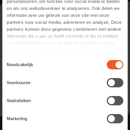
personaliseren, om functies voor social media te bieden
en om ons websiteverkeer te analyseren. Ook delen we
Nutzen Sie diese Funktion, um eine
BESUCHEN SIE UNSERE WEBSITE ALS
informatie over uw gebruik van onze site met onze
Verkaufsstelle oder einen unserer Partner zu
PRIVATPERSON ODER ALS
partners voor social media, adverteren en analyse. Deze
finden.
FACHMANN/FACHFRAU?
partners kunnen deze gegevens combineren met andere
informatie die u aan ze heeft verstrekt of die ze hebben
Um Ihnen die für Sie relevanten Inhalte anzeigen zu können,
UNSERE PARTNER
verzameld op basis van uw gebruik van hun services.
bitten wir Sie anzugeben, ob Sie unsere Website als
Privatperson oder als Fachmann/Fachfrau (beispielsweise
Toestemmingsselectie
Gartendesigner, Landschaftsgärtner, Händler oder
Noodzakelijk
Projektentwickler) besuchen.
Voorkeuren
PRIVATPERSON
Statistieken
FACHMANN/FACHFRAU
Marketing