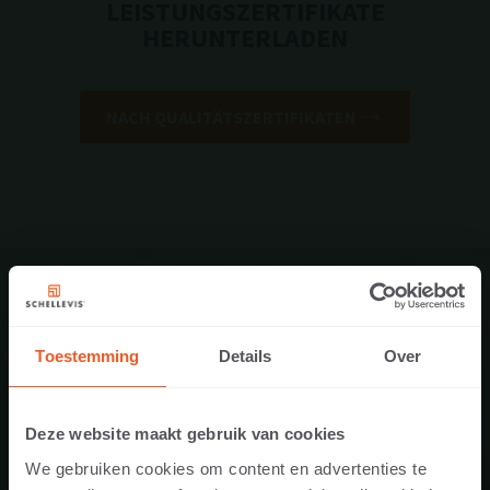
LEISTUNGSZERTIFIKATE
HERUNTERLADEN
NACH QUALITÄTSZERTIFIKATEN
Toestemming
Details
Over
Deze website maakt gebruik van cookies
SCHELLEVIS®-PRODUKTE
IN IHRER NÄHE
We gebruiken cookies om content en advertenties te