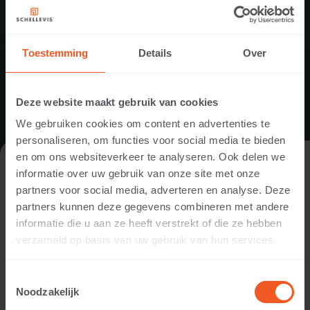
Verkaufsstelle oder einen unserer Partner zu
finden.
Toestemming
Details
Over
UNSERE PARTNER
Deze website maakt gebruik van cookies
We gebruiken cookies om content en advertenties te
personaliseren, om functies voor social media te bieden
en om ons websiteverkeer te analyseren. Ook delen we
BESUCHEN SIE UNSERE WEBSITE ALS
informatie over uw gebruik van onze site met onze
PRIVATPERSON ODER ALS
partners voor social media, adverteren en analyse. Deze
FACHMANN/FACHFRAU?
partners kunnen deze gegevens combineren met andere
informatie die u aan ze heeft verstrekt of die ze hebben
Um Ihnen die für Sie relevanten Inhalte anzeigen zu können,
verzameld op basis van uw gebruik van hun services.
bitten wir Sie anzugeben, ob Sie unsere Website als
Privatperson oder als Fachmann/Fachfrau (beispielsweise
Toestemmingsselectie
Gartendesigner, Landschaftsgärtner, Händler oder
Noodzakelijk
Projektentwickler) besuchen.