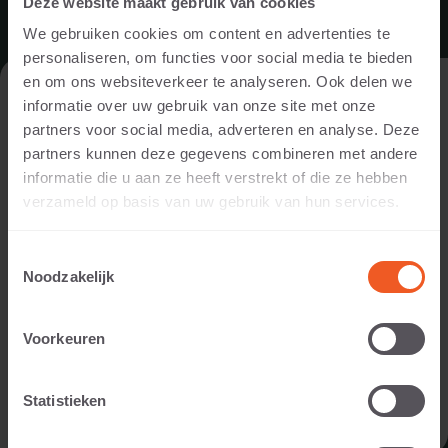
Deze website maakt gebruik van cookies
PLATTEN
We gebruiken cookies om content en advertenties te
personaliseren, om functies voor social media te bieden
GROSSFORMAT PLATTEN
en om ons websiteverkeer te analyseren. Ook delen we
BESUCHEN SIE UNSERE WEBSITE ALS
PFLASTERSTEINE
informatie over uw gebruik van onze site met onze
PRIVATPERSON ODER ALS
BORDSTEINE
partners voor social media, adverteren en analyse. Deze
FACHMANN/FACHFRAU?
partners kunnen deze gegevens combineren met andere
STUFEN
informatie die u aan ze heeft verstrekt of die ze hebben
STAPELELEMENTE
Um Ihnen die für Sie relevanten Inhalte anzeigen zu können,
verzameld op basis van uw gebruik van hun services.
bitten wir Sie anzugeben, ob Sie unsere Website als
TRAPEZ-PLATTEN
Privatperson oder als Fachmann/Fachfrau (beispielsweise
SCHWIMMBADRÄNDER
Toestemmingsselectie
Gartendesigner, Landschaftsgärtner, Händler oder
Noodzakelijk
SITZELEMENTE
Projektentwickler) besuchen.
RASENGITTERSTEINE
Voorkeuren
PRIVATPERSON
INSPIRATION
Statistieken
FACHMANN/FACHFRAU
EINFAHRT
EINGANGSBEREICH