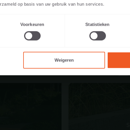
tperson oder als Fachmann/Fachfrau (beispielsweise Gartendes
erzameld op basis van uw gebruik van hun services.
r, Händler oder Projektentwickler) besuchen.
Voorkeuren
Statistieken
PRIVATPERSON
FACHMANN/FACHFRAU
TERSTEINE
Weigeren