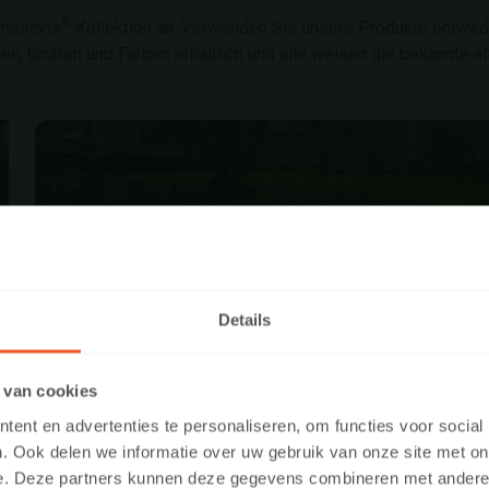
®
hellevis
Kollektion an. Verwenden Sie unsere Produkte entwede
en, Größen und Farben erhältlich und alle weisen die bekannte al
GROSSFORMA
Details
N SIE UNSERE WEBSITE ALS
 van cookies
ERSON ODER ALS FACHMANN/FA
ent en advertenties te personaliseren, om functies voor social
. Ook delen we informatie over uw gebruik van onze site met on
Sie relevanten Inhalte anzeigen zu können, bitten wir Sie anzuge
e. Deze partners kunnen deze gegevens combineren met andere i