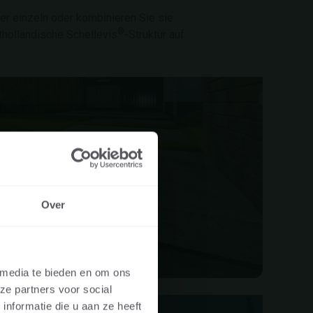
r einzeln oder kombinieren Sie sie
®
tholländische Schellevis
-Struktur auf.
TPLATTEN
Over
CHFRAU?
 media te bieden en om ons
ze partners voor social
ben, ob Sie unsere
nformatie die u aan ze heeft