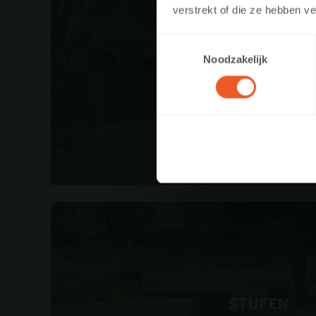
Website als Priva
verstrekt of die ze hebben v
Landschaftsgärtne
Toestemmingsselectie
Noodzakelijk
PFLAS
STUFEN