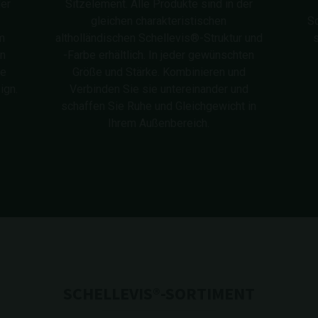
der
Sitzelement. Alle Produkte sind in der
gleichen charakteristischen
Sc
m
altholländischen Schellevis®-Struktur und
s
en
-Farbe erhältlich. In jeder gewünschten
ne
Größe und Stärke. Kombinieren und
ign.
Verbinden Sie sie untereinander und
schaffen Sie Ruhe und Gleichgewicht in
Ihrem Außenbereich.
SCHELLEVIS®-SORTIMENT