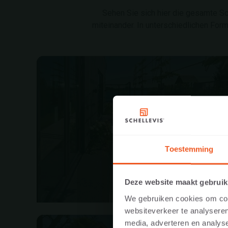
Sehen Sie sich hier die gesamte Sc
miteinander. In unterschiedlichen Form
PLATTEN
Toestemming
BESUCHE
Deze website maakt gebruik
PRIVATP
We gebruiken cookies om cont
websiteverkeer te analyseren
Um Ihnen die für 
media, adverteren en analys