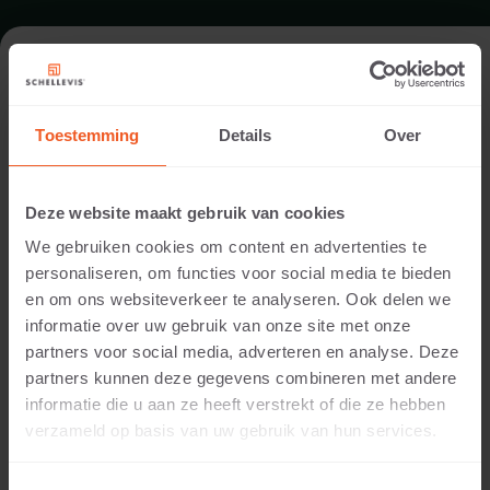
FORMAT - KOPFSTÜCKE 47X9
Toestemming
Details
Over
GARTENBAU ENTWÄSSERUNGSRINNEN
Deze website maakt gebruik van cookies
We gebruiken cookies om content en advertenties te
personaliseren, om functies voor social media te bieden
en om ons websiteverkeer te analyseren. Ook delen we
informatie over uw gebruik van onze site met onze
partners voor social media, adverteren en analyse. Deze
partners kunnen deze gegevens combineren met andere
informatie die u aan ze heeft verstrekt of die ze hebben
25 CM DICKE
verzameld op basis van uw gebruik van hun services.
Verfügbare Farben: