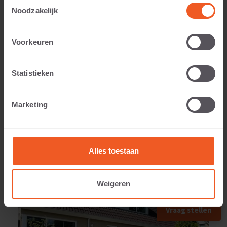
Toestemmingsselectie
Noodzakelijk
Gewicht:
Voorkeuren
14 KG
Statistieken
Marketing
ANWENDUNGSBEISPIEL
Alles toestaan
Weigeren
Vraag stellen