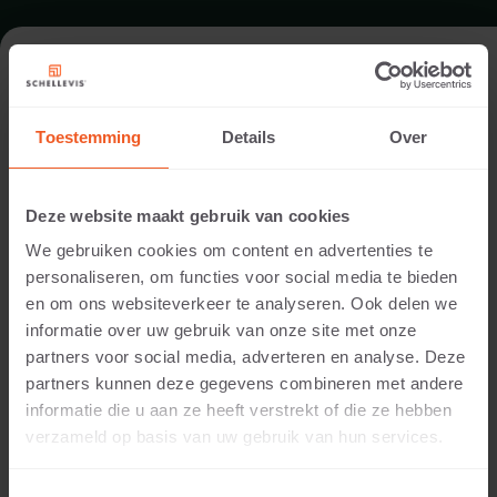
FORMAT - BLOKSTUFE 200X37
Toestemming
Details
Over
SORTIMENT STUFEN
Deze website maakt gebruik van cookies
We gebruiken cookies om content en advertenties te
personaliseren, om functies voor social media te bieden
en om ons websiteverkeer te analyseren. Ook delen we
informatie over uw gebruik van onze site met onze
partners voor social media, adverteren en analyse. Deze
partners kunnen deze gegevens combineren met andere
informatie die u aan ze heeft verstrekt of die ze hebben
15 CM DICKE
verzameld op basis van uw gebruik van hun services.
Verfügbare Farben: