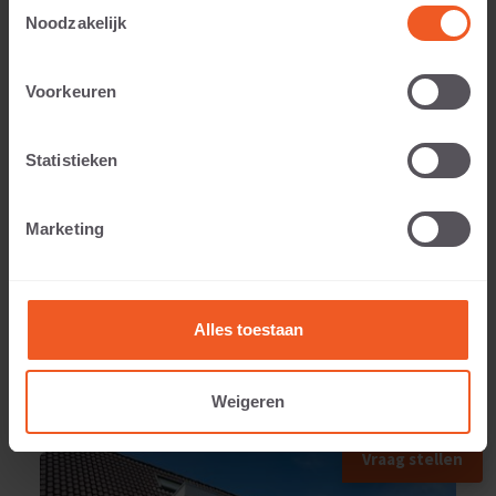
Toestemmingsselectie
Noodzakelijk
Anwendbar auf:
Voorkeuren
Statistieken
Gewicht:
Marketing
250 KG
Alles toestaan
Weigeren
ANWENDUNGSBEISPIEL
Vraag stellen