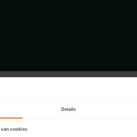
FORMAT - BLOCKSTUFE 100X40
SORTIMENT STUFEN
Details
 van cookies