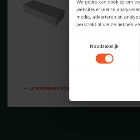
We gebruiken cookies om cont
Verfügbare Farben:
websiteverkeer te analyseren
media, adverteren en analys
Anwendbar auf:
verstrekt of die ze hebben v
Toestemmingsselectie
Gewicht:
Noodzakelijk
VORHERIGES FORMAT