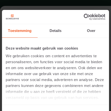
FORMAT - QUADRATISCH 50X50
Toestemming
Details
Over
SORTIMENT SITZELEMENTE
Deze website maakt gebruik van cookies
We gebruiken cookies om content en advertenties te
personaliseren, om functies voor social media te bieden
en om ons websiteverkeer te analyseren. Ook delen we
informatie over uw gebruik van onze site met onze
partners voor social media, adverteren en analyse. Deze
partners kunnen deze gegevens combineren met andere
informatie die u aan ze heeft verstrekt of die ze hebben
50 CM DICKE
verzameld op basis van uw gebruik van hun services.
Verfügbare Farben: