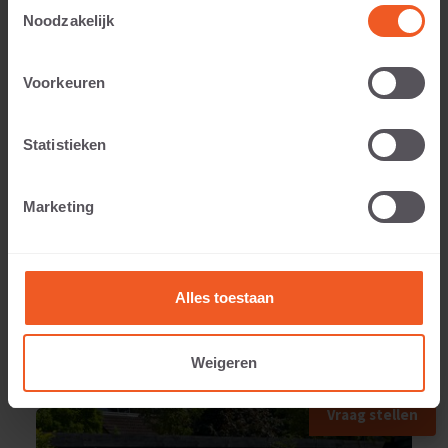
Toestemmingsselectie
Noodzakelijk
Anwendbar auf:
Voorkeuren
Statistieken
Gewicht:
Marketing
280 KG
Alles toestaan
Weigeren
ANWENDUNGSBEISPIEL
Vraag stellen