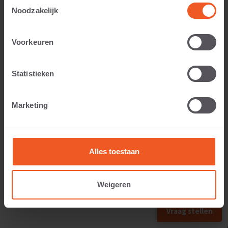
Toestemmingsselectie
Noodzakelijk
Voorkeuren
Anwendbar auf:
Statistieken
Gewicht:
Marketing
177 KG
Alles toestaan
Weigeren
NÄCHSTES FORMAT
Vraag stellen