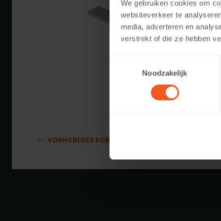
We gebruiken cookies om cont
Verfügbare Farb
websiteverkeer te analyseren
media, adverteren en analys
Anwendbar auf:
verstrekt of die ze hebben v
Toestemmingsselectie
Gewicht:
Noodzakelijk
VORHERIGES FORMAT