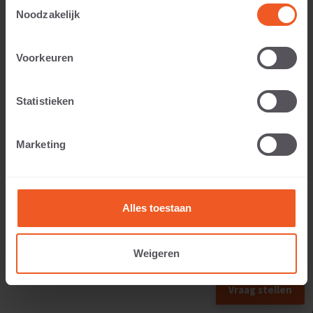
Toestemmingsselectie
Noodzakelijk
Voorkeuren
Anwendbar auf:
Statistieken
Gewicht:
Marketing
255 KG
Alles toestaan
Weigeren
VORHERIGES FORMAT
Vraag stellen